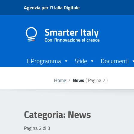
Vai ai contenuti
Agenzia per l'Italia Digitale
Vai al menu di navigazione
Vai al footer
Smarter Italy
Con l'innovazione si cresce
Il Programma
Sfide
Documenti
Home
/
News
( Pagina 2 )
Categoria:
News
Pagina 2 di 3