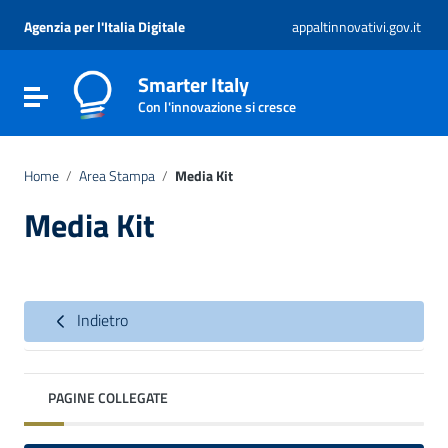
Vai ai contenuti
Vai al menu di navigazione
Agenzia per l'Italia Digitale
appaltinnovativi.gov.it
Vai al footer
Smarter Italy
Attiva / disattiva la navigazione
Con l'innovazione si cresce
Home
/
Area Stampa
/
Media Kit
Media Kit
Indietro
PAGINE COLLEGATE