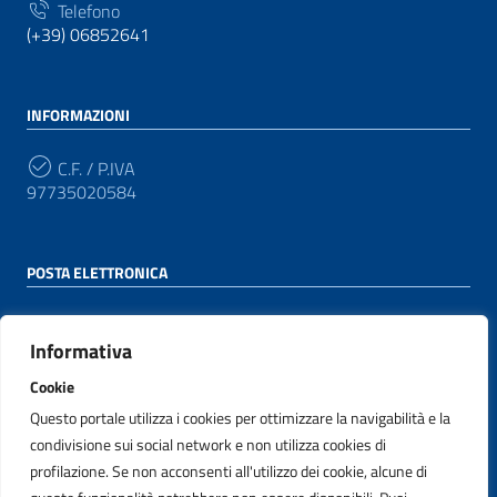
Telefono
(+39) 06852641
INFORMAZIONI
C.F. / P.IVA
97735020584
POSTA ELETTRONICA
PEC
protocollo@pec.agid.gov.it
Informativa
Cookie
Email
appaltinnovativi@agid.gov.it
Questo portale utilizza i cookies per ottimizzare la navigabilità e la
condivisione sui social network e non utilizza cookies di
profilazione. Se non acconsenti all'utilizzo dei cookie, alcune di