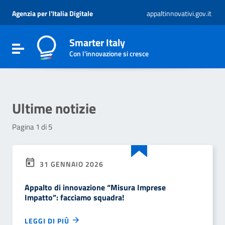
Vai ai contenuti
Vai al menu di navigazione
Agenzia per l'Italia Digitale
appaltinnovativi.gov.it
Vai al footer
Smarter Italy
Attiva / disattiva la navigazione
Con l'innovazione si cresce
Ultime notizie
Pagina 1 di 5
31 GENNAIO 2026
Appalto di innovazione “Misura Imprese
Impatto”: facciamo squadra!
LEGGI DI PIÙ