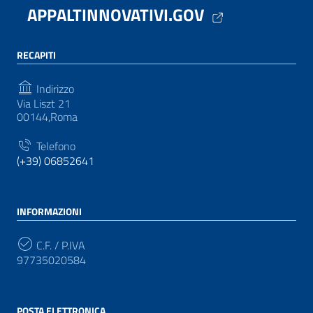
APPALTINNOVATIVI.GOV
RECAPITI
Indirizzo
Via Liszt 21
00144,Roma
Telefono
(+39) 06852641
INFORMAZIONI
C.F. / P.IVA
97735020584
POSTA ELETTRONICA