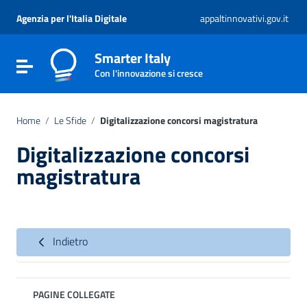
Vai ai contenuti
Vai al menu di navigazione
Agenzia per l'Italia Digitale
appaltinnovativi.gov.it
Vai al footer
Smarter Italy
Attiva / disattiva la navigazione
Con l'innovazione si cresce
Home
/
Le Sfide
/
Digitalizzazione concorsi magistratura
Digitalizzazione concorsi
magistratura
Indietro
PAGINE COLLEGATE