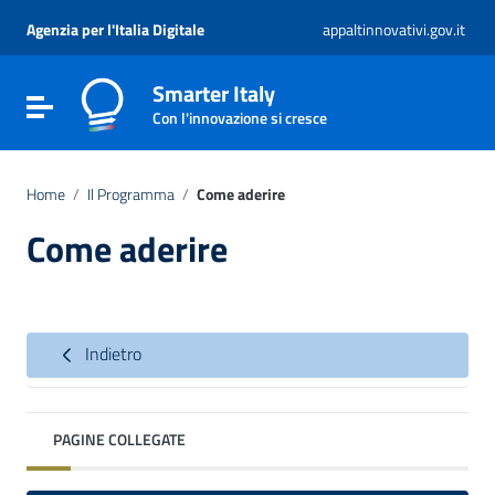
Vai ai contenuti
Vai al menu di navigazione
Agenzia per l'Italia Digitale
appaltinnovativi.gov.it
Vai al footer
Smarter Italy
Attiva / disattiva la navigazione
Con l'innovazione si cresce
Home
/
Il Programma
/
Come aderire
Come aderire
Indietro
PAGINE COLLEGATE