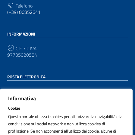
Telefono
(+39) 06852641
INFORMAZIONI
C.F. / P.IVA
97735020584
POSTA ELETTRONICA
PEC
protocollo@pec.agid.gov.it
Informativa
Cookie
Email
appaltinnovativi@agid.gov.it
Questo portale utilizza i cookies per ottimizzare la navigabilità e la
condivisione sui social network e non utilizza cookies di
profilazione. Se non acconsenti all'utilizzo dei cookie, alcune di