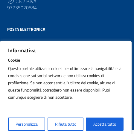
C.F. / P.IVA
97735020584
POSTA ELETTRONICA
PEC
protocollo@pec.agid.gov.it
Informativa
Cookie
Email
appaltinnovativi@agid.gov.it
Questo portale utilizza i cookies per ottimizzare la navigabilità e la
condivisione sui social network e non utilizza cookies di
profilazione. Se non acconsenti all'utilizzo dei cookie, alcune di
queste funzionalità potrebbero non essere disponibili. Puoi
SEGUICI SU
comunque scegliere di non accettare.
Sezione Link Utili
Privacy
|
Note legali
|
Accessibilità
|
Personalizza
Rifiuta tutto
Accetta tutto