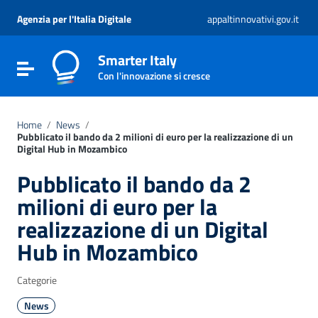
Vai ai contenuti
Vai al menu di navigazione
Agenzia per l'Italia Digitale
appaltinnovativi.gov.it
Vai al footer
Smarter Italy
Attiva / disattiva la navigazione
Con l'innovazione si cresce
Home
/
News
/
Pubblicato il bando da 2 milioni di euro per la realizzazione di un
Digital Hub in Mozambico
Pubblicato il bando da 2
milioni di euro per la
realizzazione di un Digital
Hub in Mozambico
Categorie
News