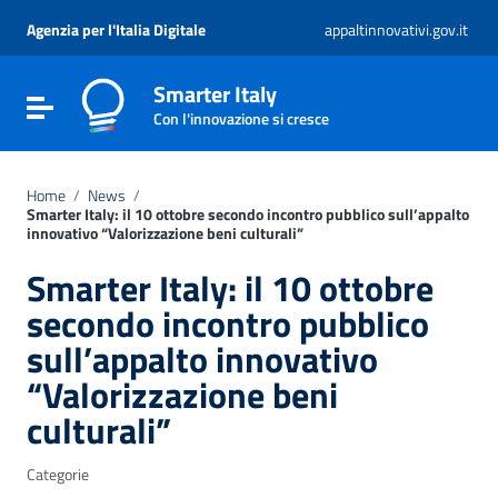
Vai ai contenuti
Vai al menu di navigazione
Agenzia per l'Italia Digitale
appaltinnovativi.gov.it
Vai al footer
Smarter Italy
Attiva / disattiva la navigazione
Con l'innovazione si cresce
Home
/
News
/
Smarter Italy: il 10 ottobre secondo incontro pubblico sull’appalto
innovativo “Valorizzazione beni culturali”
Smarter Italy: il 10 ottobre
secondo incontro pubblico
sull’appalto innovativo
“Valorizzazione beni
culturali”
Categorie