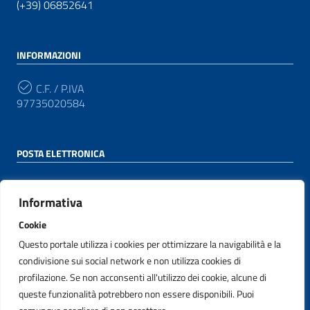
(+39) 06852641
INFORMAZIONI
C.F. / P.IVA
97735020584
POSTA ELETTRONICA
PEC
protocollo@pec.agid.gov.it
Informativa
Cookie
Email
appaltinnovativi@agid.gov.it
Questo portale utilizza i cookies per ottimizzare la navigabilità e la
condivisione sui social network e non utilizza cookies di
profilazione. Se non acconsenti all'utilizzo dei cookie, alcune di
queste funzionalità potrebbero non essere disponibili. Puoi
SEGUICI SU