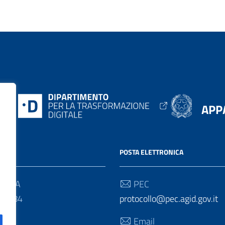
APP
IONI
POSTA ELETTRONICA
 P.IVA
PEC
20584
protocollo@pec.agid.gov.it
Email