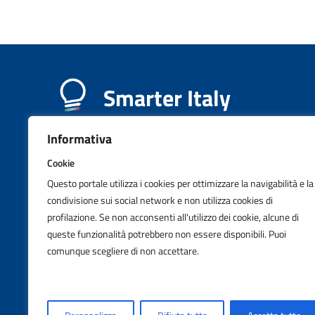
Smarter Italy
Informativa
Cookie
Questo portale utilizza i cookies per ottimizzare la navigabilità e la
condivisione sui social network e non utilizza cookies di
RECAPITI
INFORMAZ
profilazione. Se non acconsenti all'utilizzo dei cookie, alcune di
queste funzionalità potrebbero non essere disponibili. Puoi
comunque scegliere di non accettare.
Indirizzo
C.F. /
Via Liszt 21
977350
00144,Roma