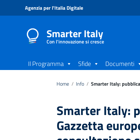
Vai ai contenuti
Agenzia per l'Italia Digitale
Vai al menu di navigazione
Vai al footer
Smarter Italy
Con l'innovazione si cresce
Il Programma
Sfide
Documenti
Home
/
Info
/
Smarter Italy: pubblica
Smarter Italy: 
Gazzetta europe