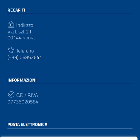
RECAPITI
Indirizzo
Via Liszt 21
00144,Roma
Telefono
(+39) 06852641
INFORMAZIONI
C.F. / P.IVA
97735020584
POSTA ELETTRONICA
PEC