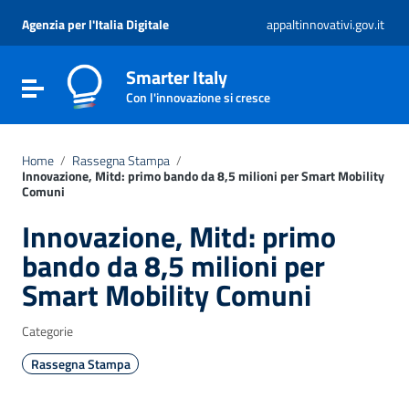
Vai ai contenuti
Vai al menu di navigazione
Agenzia per l'Italia Digitale
appaltinnovativi.gov.it
Vai al footer
Smarter Italy
Attiva / disattiva la navigazione
Con l'innovazione si cresce
Home
/
Rassegna Stampa
/
Innovazione, Mitd: primo bando da 8,5 milioni per Smart Mobility
Comuni
Innovazione, Mitd: primo
bando da 8,5 milioni per
Smart Mobility Comuni
Categorie
Rassegna Stampa